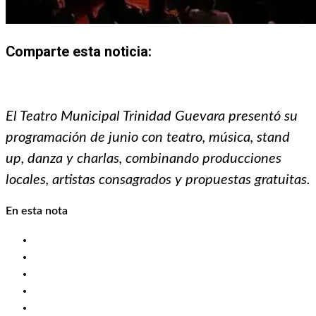
Comparte esta noticia:
Share
Share
Share
Share
Share
Share
on
on
on
on
on
on
El Teatro Municipal Trinidad Guevara presentó su
X
Facebook
Email
WhatsApp
Pinterest
LinkedIn
(Twitter)
programación de junio con teatro, música, stand
up, danza y charlas, combinando producciones
locales, artistas consagrados y propuestas gratuitas.
En esta nota
Un mes con propuestas variadas
Teatro Municipal y la producción local
Grandes nombres sobre el escenario
Música, danza y reflexión
Un espacio cultural de referencia