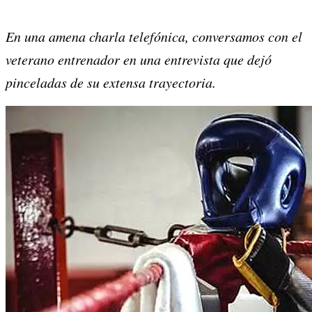
Share
Share
Share
Share
Share
Share
on
on
on
on
on
on
En una amena charla telefónica, conversamos con el
X
Facebook
Email
WhatsApp
Pinterest
LinkedIn
veterano entrenador en una entrevista que dejó
(Twitter)
pinceladas de su extensa trayectoria.