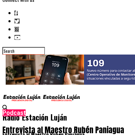
Podcast
Radio Estación Luján
Entrevista al Maestro Rubén Paniagua
Entrevista al Maestro Rubén Paniagua