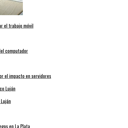
r el trabajo móvil
 del computador
or el impacto en servidores
 Luján
egos en La Plata