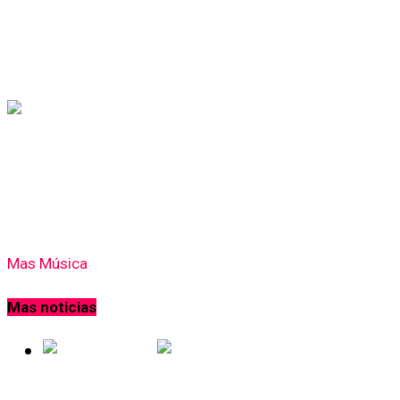
Nampülkan lanza “Cosas de Acá” con
rock, folclore y ritmos afrolatinos
Música
Hace 10 meses
Rocco Posca presenta ¨Donde el Sol¨ Ft
Leo García
Mas Música
Mas noticias
Deportes
Hace 2 horas