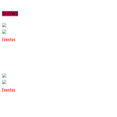
SHOWS
Eventos
Hace 6 días
Chiara Oliver agotó entradas y amplía el
aforo para su show en Buenos Aires
Eventos
Hace 1 mes
Complejo Udaondo invita a participar de
un nuevo encuentro de “Todas las voces”