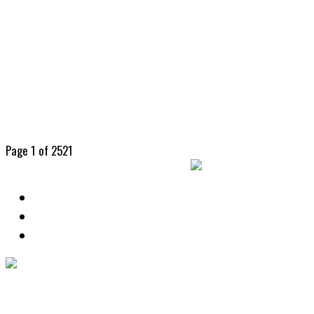
Cine en Luján: películas, charlas y
estrenos marcan el festival nacional
El Festival Nacional de Cine de Luján ofrecerá cuatro
jornadas con películas, documentales, cortometrajes
y actividades especiales, consolidando al cine
independiente como protagonista de la agenda...
Page 1 of 252
1
2
3
4
5
Next ›
Last »
Lo último
Popular
eventos
Música
Hace 46 minutos