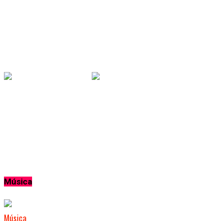
Fiesta del Sol 2026: Los Palmeras
encabezarán una celebración histórica en
Carlos Keen
Eventos
Hace 2 meses
Somos: Lidia Borda y Ariel Ardit vuelven
a compartir escenario en un espectáculo
único
Música
Música
Hace 2 semanas