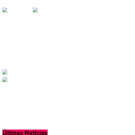
Noticias
Hace 24 horas
Venta de drogas en el Barrio Padre
Varela: cómo una denuncia permitió
desarticular un presunto punto de venta
Noticias
Hace 3 días
Policía baleado en Luján: la investigación
sumó una nueva detención
Últimas Noticias