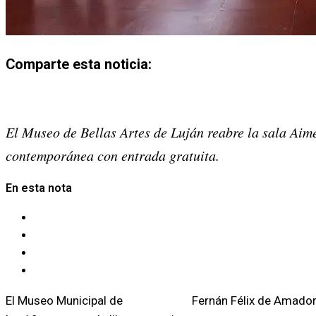
Comparte esta noticia:
Share on
X (Twitter)
Share on
Facebook
Share on
Email
El Museo de Bellas Artes de Luján reabre la sala Aim
contemporánea con entrada gratuita.
En esta nota
Muestras y reapertura de la Sala Aime
Una experiencia sensorial con “Atemporal”
Miradas sobre lo femenino en “Territorio de Mujer”
Programación vigente y visitas
El Museo Municipal de
Bellas Artes
Fernán Félix de Amador 