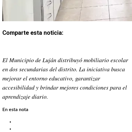
Comparte esta noticia:
Share
Share
Share
Share
Share
Share
on
on
on
on
on
on
El Municipio de Luján distribuyó mobiliario escolar
X
Facebook
Email
WhatsApp
Pinterest
LinkedIn
en dos secundarias del distrito. La iniciativa busca
(Twitter)
mejorar el entorno educativo, garantizar
accesibilidad y brindar mejores condiciones para el
aprendizaje diario.
En esta nota
Mobiliario escolar en Pueblo Nuevo
Equipamiento para espacios renovados