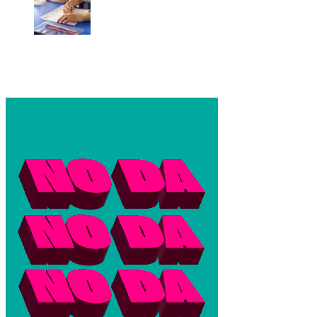
Enseñanza Privada: colegios advierten que el aumento de
cuotas no alcanza para cubrir los costos