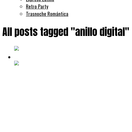
Retro Party
Trasnoche Romántica
All posts tagged "anillo digital"
Noticias
Hace 9 meses
Colocan nuevas lectoras de patentes
en accesos estratégicos
El municipio amplía su red de lectoras de patentes y
fortalece el Anillo Digital de Seguridad para detectar