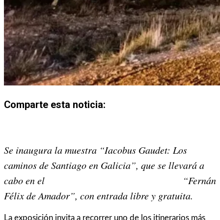
Comparte esta noticia:
Share
Share
Share
Share
Share
Share
on
on
on
on
on
on
Se inaugura la muestra “Iacobus Gaudet: Los
X
Facebook
Email
WhatsApp
Pinterest
LinkedIn
caminos de Santiago en Galicia”, que se llevará a
(Twitter)
cabo en el
Museo Municipal de Bellas Artes
“Fernán
Félix de Amador”, con entrada libre y gratuita.
La exposición invita a recorrer uno de los itinerarios más