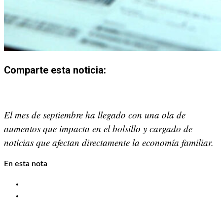
Comparte esta noticia:
Share
Share
Share
Share
Share
Share
on
on
on
on
on
on
El mes de septiembre ha llegado con una ola de
X
Facebook
Email
WhatsApp
Pinterest
LinkedIn
aumentos que impacta en el bolsillo y cargado de
(Twitter)
noticias que afectan directamente la economía familiar.
En esta nota
Transporte y combustibles: Un golpe al traslado diario
Otros aumentos: Alquileres, prepagas y colegios
privados