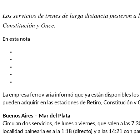
Share on
X (Twitter)
Share on
Facebook
Share on
Email
Los servicios de trenes de larga distancia pusieron a 
Constitución y Once.
En esta nota
Buenos Aires-Rosario
Buenos Aires-Córdoba
Buenos Aires-Tucumán
Buenos Aires-Bragado. (Venta de julio y hasta el 4 de agos
Buenos Aires-Junín
La empresa ferroviaria informó que ya están disponibles los 
pueden adquirir en las estaciones de Retiro, Constitución y O
Buenos Aires – Mar del Plata
Circulan dos servicios, de lunes a viernes, que salen a las 7
localidad balnearia es a la 1:18 (directo) y a las 14:21 con p