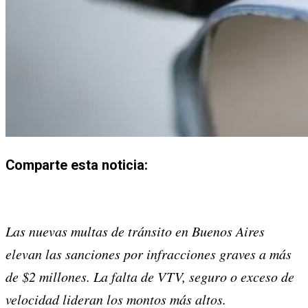
Comparte esta noticia:
Share
Share
Share
Share
Share
Share
on
on
on
on
on
on
Las nuevas multas de tránsito en Buenos Aires
X
Facebook
Email
WhatsApp
Pinterest
LinkedIn
elevan las sanciones por infracciones graves a más
(Twitter)
de $2 millones. La falta de VTV, seguro o exceso de
velocidad lideran los montos más altos.