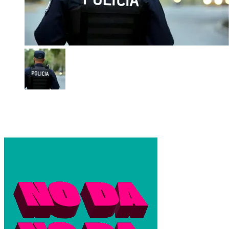
Policía Bonaerense: quiénes cobrarán el aumento del 7% y
cómo quedarán los salarios