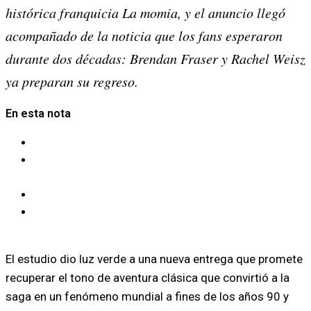
histórica franquicia La momia, y el anuncio llegó
(Twitter)
acompañado de la noticia que los fans esperaron
durante dos décadas: Brendan Fraser y Rachel Weisz
ya preparan su regreso.
En esta nota
La momia vuelve a ocupar la escena
Un equipo creativo renovado para una saga
histórica
Una mezcla de nostalgia y expectativa global
Brendan Fraser, listo para su aventura más
esperada
El estudio dio luz verde a una nueva entrega que promete
recuperar el tono de aventura clásica que convirtió a la
saga en un fenómeno mundial a fines de los años 90 y