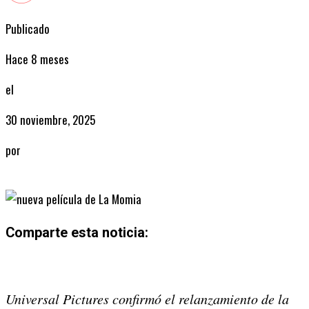
Publicado
Hace 8 meses
el
30 noviembre, 2025
por
Radio
Comparte esta noticia:
Share
Share
Share
Share
Share
Share
on
on
on
on
on
on
Universal Pictures confirmó el relanzamiento de la
X
Facebook
Email
WhatsApp
Pinterest
LinkedIn