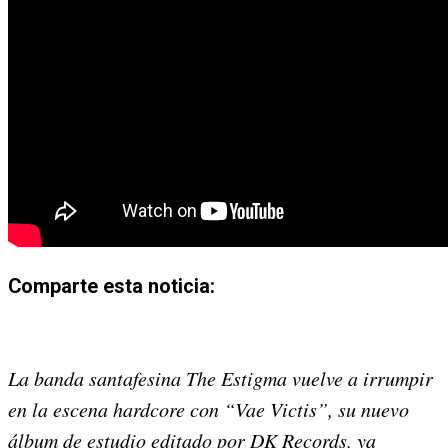
Comparte esta noticia:
Share
Share
Share
Share
Share
Share
on
on
on
on
on
on
La banda santafesina The Estigma vuelve a irrumpir
X
Facebook
Email
WhatsApp
Pinterest
LinkedIn
en la escena hardcore con “Vae Victis”, su nuevo
(Twitter)
álbum de estudio editado por DK Records, ya