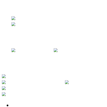
Algo Ritmo: Ignicio estrena un EP electro-pop sobre la era
digital
Skay volvió a La Plata y protagonizó una noche histórica
ante un Hipódromo colmado
Luján celebra la música con el Encuentro de Orquestas y
180 jóvenes