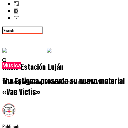
Radio Estación Luján
Música
The Estigma presenta su nuevo material
The Estigma presenta su nuevo material «Vae Victis»
«Vae Victis»
Publicado