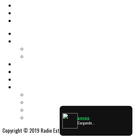
Radio
Noticias
Tecno
Cine & Teatro
Shows
Música
Podcast
Programas
El Diario de la Mañana
Expreso Latino
Retro Party
Trasnoche Romántica
AHORA:
Cargando...
Copyright © 2019 Radio Estación Luján, Powered by ServerLuján