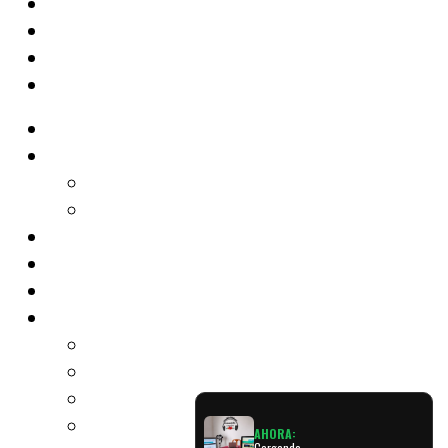
Radio
Noticias
Tecno
Cine & Teatro
Shows
Música
Podcast
Programas
El Diario de la Mañana
Expreso Latino
Retro Party
Trasnoche Romántica
AHORA:
Cargando...