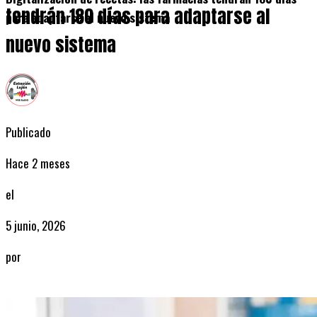
tendrán 180 días para adaptarse al
para adaptarse al nuevo sistema
nuevo sistema
Publicado
Hace 2 meses
el
5 junio, 2026
por
Radio