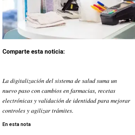
Comparte esta noticia:
Share
Share
Share
Share
Share
Share
on
on
on
on
on
on
La digitalización del sistema de salud suma un
X
Facebook
Email
WhatsApp
Pinterest
LinkedIn
nuevo paso con cambios en farmacias, recetas
(Twitter)
electrónicas y validación de identidad para mejorar
controles y agilizar trámites.
En esta nota