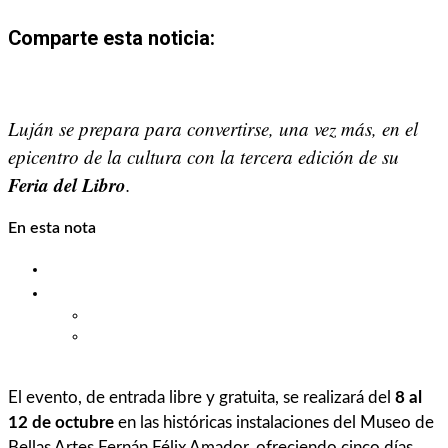
Comparte esta noticia:
Share
Share
Share
Share
Share
Share
on
on
on
on
on
on
Luján se prepara para convertirse, una vez más, en el
X
Facebook
Email
WhatsApp
Pinterest
LinkedIn
epicentro de la cultura con la tercera edición de su
(Twitter)
Feria del Libro
.
En esta nota
Un encuentro clave para editoriales y lectores
Jornadas educativas y apertura al público
1. Días de educación y formación (8 y 9 de octubre)
2. Apertura al público general y actividades al aire
libre (10 al 12 de octubre)
El evento, de entrada libre y gratuita, se realizará del
8 al
12 de octubre
en las históricas instalaciones del Museo de
Bellas Artes Fernán Félix Amador, ofreciendo cinco días