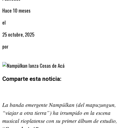
Hace 10 meses
el
25 octubre, 2025
por
Radio
Comparte esta noticia:
Share
Share
Share
Share
Share
Share
on
on
on
on
on
on
La banda emergente Nampülkan (del mapuzungun,
X
Facebook
Email
WhatsApp
Pinterest
LinkedIn
“viajar a otra tierra”) ha irrumpido en la escena
(Twitter)
musical rioplatense con su primer álbum de estudio,