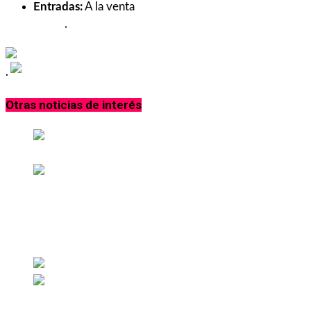
Entradas:
A la venta
contactando directamente a la
banda
.
.
Otras noticias de interés
Dua Lipa anuncia su esperado tercer álbum: Radical
Optimism