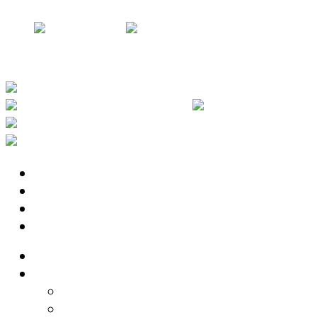
Dorian presenta su nuevo disco: “Futuros Imposibles”
Arde la Sangre lanza “Pase lo Que Pase”, su segundo disco
Radio
Noticias
Tecno
Cine & Teatro