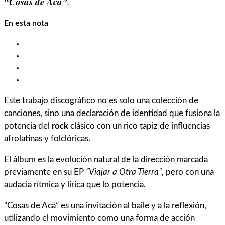
“Cosas de Acá”
.
En esta nota
La identidad musical de Nampülkan: Fusión de géneros
“Sudaca”: El Corazón de la Resistencia
El origen de la banda y su formación
¡Próximo Show!
Este trabajo discográfico no es solo una colección de
canciones, sino una declaración de identidad que fusiona la
potencia del
rock
clásico con un rico tapiz de influencias
afrolatinas y folclóricas.
El álbum es la evolución natural de la dirección marcada
previamente en su EP
“Viajar a Otra Tierra”
, pero con una
audacia rítmica y lírica que lo potencia.
“Cosas de Acá” es una invitación al baile y a la reflexión,
utilizando el movimiento como una forma de acción