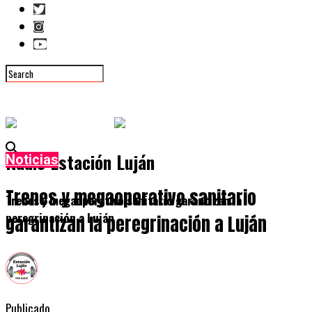
Radio Estación Luján
Noticias
Trenes y megaoperativo sanitario
Trenes y megaoperativo sanitario garantizan la
peregrinación a Luján
garantizan la peregrinación a Luján
Publicado