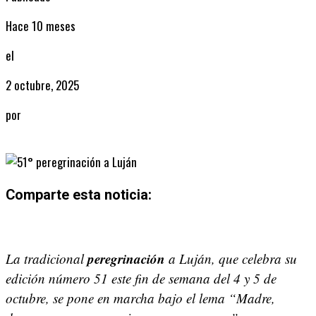
Hace 10 meses
el
2 octubre, 2025
por
Radio
Comparte esta noticia:
Share
Share
Share
Share
Share
Share
on
on
on
on
on
on
peregrinación
La tradicional
a Luján, que celebra su
X
Facebook
Email
WhatsApp
Pinterest
LinkedIn
edición número 51 este fin de semana del 4 y 5 de
(Twitter)
octubre, se pone en marcha bajo el lema “Madre,