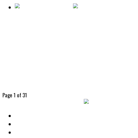
Tecno
Hace 1 año
La caída global de WhatsApp afectó a
millones de usuarios
Una caída global de WhatsApp afectó a millones de
usuarios. El servicio de mensajería dejó de funcionar
sobre todo en grupos. Los usuarios tienen
inconvenientes para...
Page 1 of 3
1
2
3
Lo último
Popular
eventos