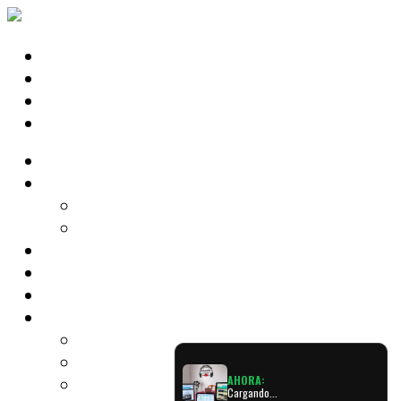
Radio
Noticias
Tecno
Cine & Teatro
Shows
Música
Podcast
Programas
El Diario de la Mañana
Expreso Latino
AHORA:
Retro Party
Cargando...